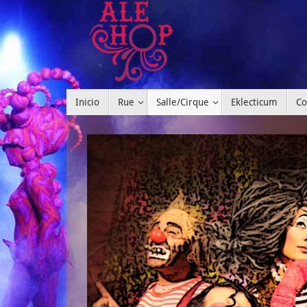
Inicio
Rue
Salle/Cirque
Eklecticum
Co