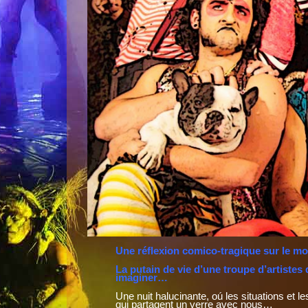
Une réflexion comico-tragique sur le m
La putain de vie d’une troupe d’artistes 
imaginer…
Une nuit halucinante, oú les situations et 
qui partagent un verre avec nous…